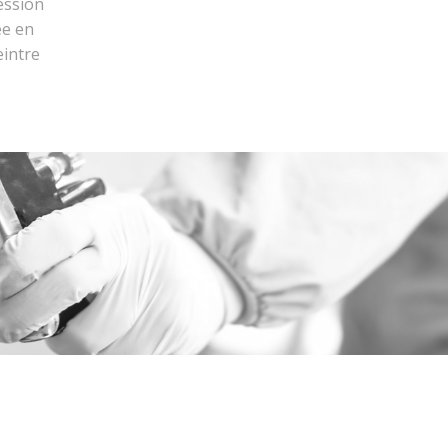
ession
ée en
eintre