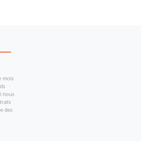
e mois
ids
i nous
trats
le des