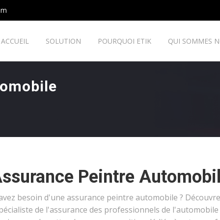
om
ACCUEIL
SOLUTION
POURQUOI ETIK
QUI SOMMES 
tomobile
ssurance Peintre Automobi
avez besoin d'une assurance peintre automobile ? Découvrez
spécialiste de l'assurance des professionnels de l'automobile 