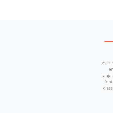
Avec 
en
toujo
font
d'ass