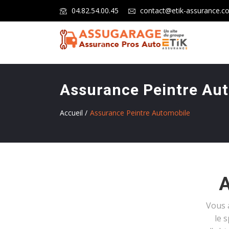
04.82.54.00.45
contact@etik-assurance.c
Assurance Peintre Au
Accueil /
Assurance Peintre Automobile
A
Vous 
le 