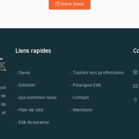
Votre Devis
Liens rapides
C
- Devis
- Toutes nos professions
- Solution
- Pourquoi Etik
isé
 de
- Qui sommes nous
- Contact
 de
- Plan de site
- Mentions
 et
- Etik Assurance