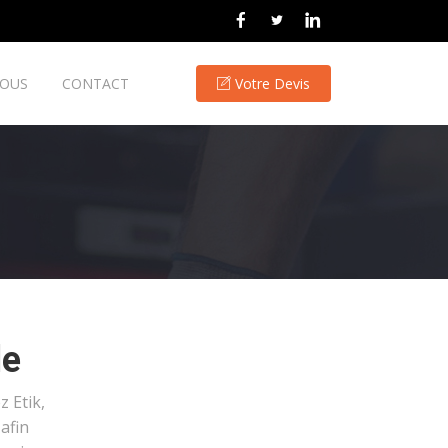
NOUS
CONTACT
Votre Devis
le
 Etik,
afin