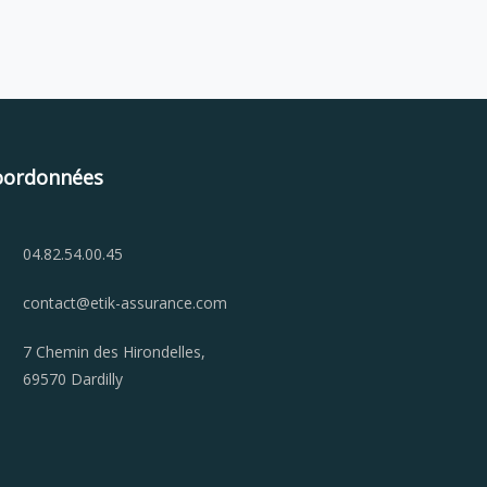
oordonnées
04.82.54.00.45
contact@etik-assurance.com
7 Chemin des Hirondelles,
69570 Dardilly