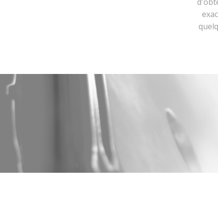
d'obt
exac
quelq